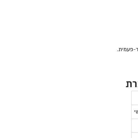
ד-פעמית.
רת
י