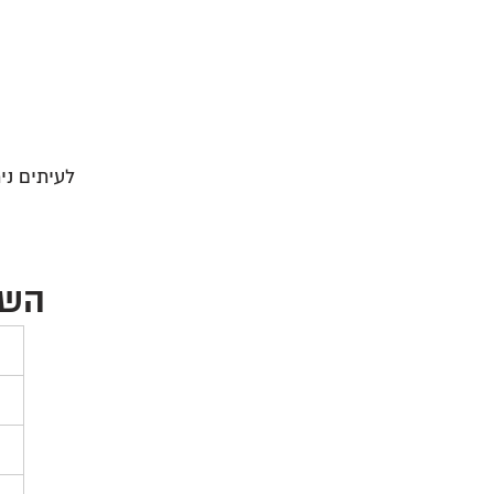
לעיתים ני
השו