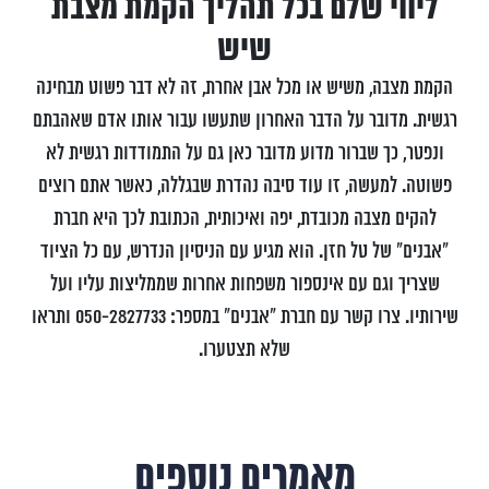
ליווי שלם בכל תהליך הקמת מצבת
שיש
הקמת מצבה, משיש או מכל אבן אחרת, זה לא דבר פשוט מבחינה
רגשית. מדובר על הדבר האחרון שתעשו עבור אותו אדם שאהבתם
ונפטר, כך שברור מדוע מדובר כאן גם על התמודדות רגשית לא
פשוטה. למעשה, זו עוד סיבה נהדרת שבגללה, כאשר אתם רוצים
להקים מצבה מכובדת, יפה ואיכותית, הכתובת לכך היא חברת
"אבנים" של טל חזן. הוא מגיע עם הניסיון הנדרש, עם כל הציוד
שצריך וגם עם אינספור משפחות אחרות שממליצות עליו ועל
שירותיו. צרו קשר עם חברת "אבנים" במספר:
050-2827733 ותראו
שלא תצטערו.
מאמרים נוספים